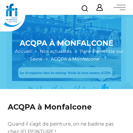
ACQPA À MONFALCONE
Accueil
Nos actualités
Paris-Pierrefitte sur
Seine
ACQPA à Monfalcone
ACQPA à Monfalcone
Quand il s’agit de peinture, on ne badine pas
chez IFI PEINTURE !